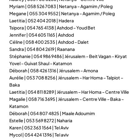
Myriam | 058 526 7083 | Netanya – Agamim / Poleg
Megane | 055 304 9552 | Netanya – Agamim / Poleg
Laetitia | 052 404 2018 | Hadera
Tsipora | 054 765 4138 | Ashdod – Youd Bet
Jennifer | 054 605 1165 | Ashdod
Céline | 058 400 2535 | Ashdod – Dalet
Sandra | 054 804 2619 | Raanana
Stéphanie | 054 986 9486 | Jérusalem – Beit Vagan – Kiryat
Yovel – Guivat Shaul – Katamon
Déborah | 058 426 1316 | Jérusalem – Arnona
Aurélie | 053 708 8256 | Jérusalem – Har Homa – Talpiot –
Baka
Laetitia | 054 811 8289 | Jérusalem – Har Homa – Centre Ville
Magalie | 058 716 3695 | Jérusalem – Centre Ville – Baka –
Katamon
Déborah | 054 807 4825 | Maale Adoumim
Estelle | 053 569 8272 | Naharia
Karen | 052 363 1564 | Tel Aviv
Mycol | 054 424 1396 | Tel aviv