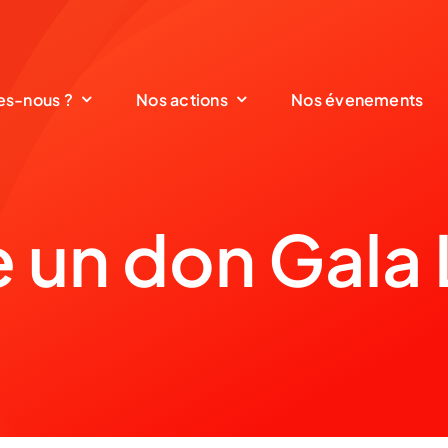
s-nous ?
Nos actions
Nos évenements
e un don Gala